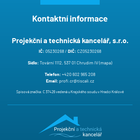
Kontaktní informace
Projekční a technická kancelář, s.r.o.
IČ:
05230268 /
DIČ:
CZ05230268
Sídlo:
Tovární 1112, 537 01 Chrudim IV (
mapa
)
Telefon:
+420 602 965 208
Email:
profi.cr@tiscali.cz
Spisová značka: C 37426 vedená u Krajského soudu v Hradci Králové