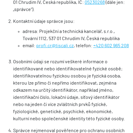
01 Chrudim IV, Česká republika, IČ:
05230268
(dále jen:
„správce“).
Kontaktní údaje správce jsou:
adresa: Projekční a technická kancelář, s.r.o.,
Tovární 1112, 537 01 Chrudim IV, Česká republika
email:
profi.cr@tiscali.cz
, telefon:
+420 602 965 208
Osobními údaji se rozumí veškeré informace o
identifikované nebo identifikovatelné fyzické osobě;
identifikovatelnou fyzickou osobou je fyzická osoba,
kterou lze přímo či nepřímo identifikovat, zejména
odkazem na určitý identifikátor, například jméno,
identifikační číslo, lokační údaje, síťový identifikátor
nebo na jeden či více zvláštních prvků fyzické,
fyziologické, genetické, psychické, ekonomické,
kulturní nebo společenské identity této fyzické osoby.
Správce nejmenoval pověřence pro ochranu osobních