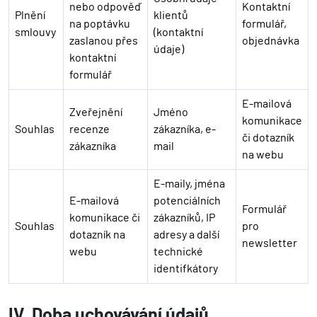
nebo odpověď
Kontaktní
Plnění
klientů
na poptávku
formulář,
smlouvy
(kontaktní
zaslanou přes
objednávka
údaje)
kontaktní
formulář
E-mailová
Zveřejnění
Jméno
komunikace
Souhlas
recenze
zákazníka, e-
či dotazník
zákazníka
mail
na webu
E-maily, jména
E-mailová
potenciálních
Formulář
komunikace či
zákazníků, IP
Souhlas
pro
dotazník na
adresy a další
newsletter
webu
technické
identifkátory
IV. Doba uchovávání údajů