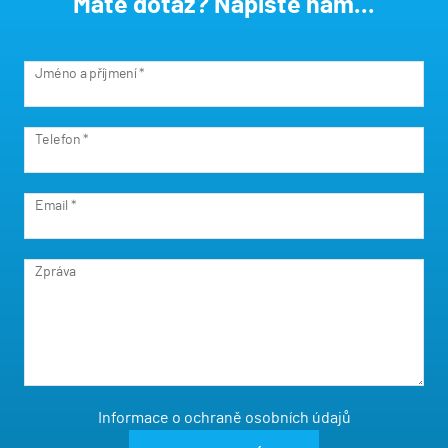
Máte dotaz? Napište nám...
Jméno a příjmení *
Telefon *
Email *
Zpráva
Informace o ochraně osobních údajů