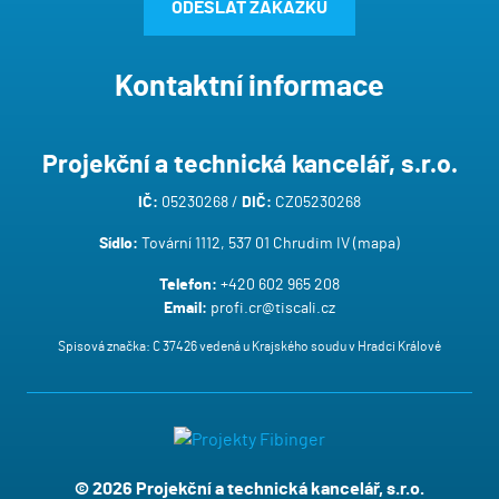
ODESLAT ZAKÁZKU
Kontaktní informace
Projekční a technická kancelář, s.r.o.
IČ:
05230268 /
DIČ:
CZ05230268
Sídlo:
Tovární 1112, 537 01 Chrudim IV (
mapa
)
Telefon:
+420 602 965 208
Email:
profi.cr@tiscali.cz
Spisová značka: C 37426 vedená u Krajského soudu v Hradci Králové
© 2026 Projekční a technická kancelář, s.r.o.